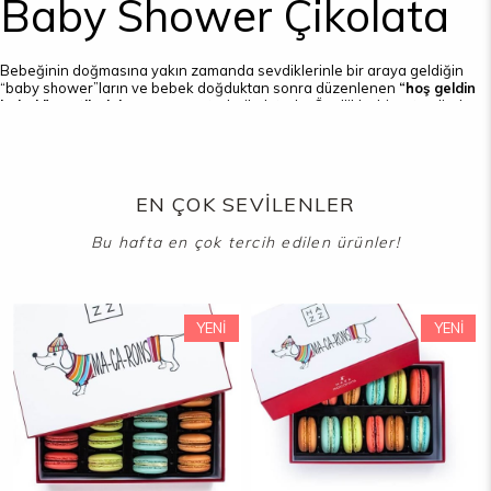
Baby Shower Çikolata
Bebeğinin doğmasına yakın zamanda sevdiklerinle bir araya geldiğin
“baby shower”ların ve bebek doğduktan sonra düzenlenen
“hoş geldin
bebek” partilerinin
en aranan tadı çikolatadır. Özellikle, bir usta elinden
çıkmış ve el emeği ile sanki kişiye özel hazırlanmış çikolatalar hem bir
araya gelmenin keyfini yaşatır hem de aileye yeni katılan minik bebek ile
ilgili akılda kalan anılara lezzet katmış olur. Hazz çikolataları, güzel
sohbetleri, leziz damak tatları ile taçlandırır.
EN ÇOK SEVİLENLER
Baby Shower Çikolataları
Bebeğine kavuşmaya çok az zaman kaldı. Artık doğum stresini yaşamaya
başladın. Bebek doğduktan sonra da arkadaşlarınla, dostlarınla bir araya
gelmeye vakit bulamayabilirsin. O halde “baby shower” için en uygun
zamandasın demektir. Planlamalarını yaparak davetliler listesini
YENI
YENI
oluşturmaya başlayabilirsin. Hazz’ın ustalarının, sektörün önde gelen
Fransız, İsviçre ve Belçikalı çikolata üstatlarından elde ettiği bilgileri, Türk
ÜRÜN
ÜRÜN
damak tadı ile birleştirerek elde ettiği leziz baby shower çikolataları
önemli ikramlar arasında ilk sıraya oturtabilirsin. Bebeğine olan hislerini
en güzel şekilde ifade edecek
kişiye özel baby shower çikolata çeşitleri
arasından kendine uygun olanına kolaylıkla karar vererek konuklarına
ikram etmen mümkün. Parti konseptine uygun olarak seçtiğin
baby
shower kız bebek çikolatası
veya erkek bebek çikolatasından
oluşturacağın bir sürprizle, tüm dostlarına bebeğin cinsiyetini o gün
söyleyebilirsin.
Baby shower erkek bebek çikolatası
ya da kız bebek