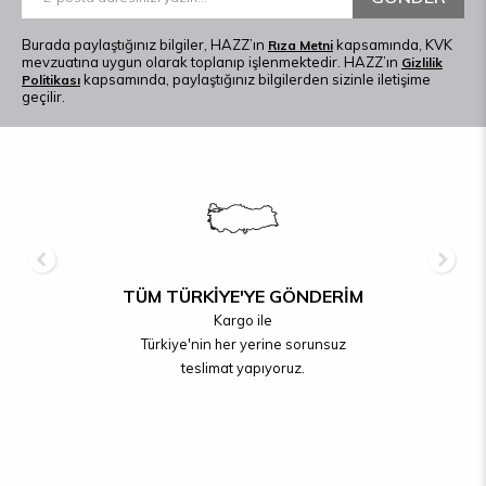
Burada paylaştığınız bilgiler, HAZZ’ın
kapsamında, KVK
Rıza Metni
mevzuatına uygun olarak toplanıp işlenmektedir. HAZZ’ın
Gizlilik
kapsamında, paylaştığınız bilgilerden sizinle iletişime
Politikası
geçilir.
TÜM TÜRKİYE'YE GÖNDERİM
Kargo ile
Türkiye'nin her yerine sorunsuz
teslimat yapıyoruz.