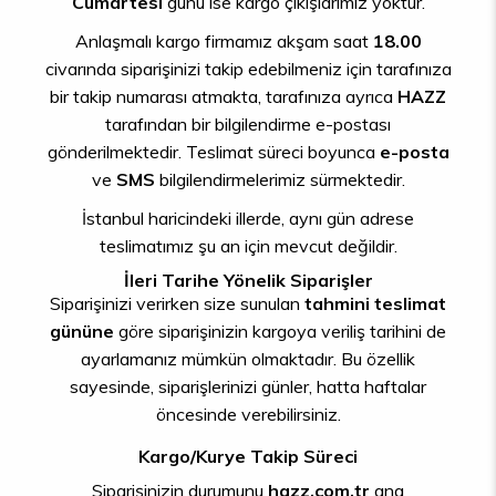
Cumartesi
günü ise kargo çıkışlarımız yoktur.
Anlaşmalı kargo firmamız akşam saat
18.00
civarında siparişinizi takip edebilmeniz için tarafınıza
bir takip numarası atmakta, tarafınıza ayrıca
HAZZ
tarafından bir bilgilendirme e-postası
gönderilmektedir. Teslimat süreci boyunca
e-posta
ve
SMS
bilgilendirmelerimiz sürmektedir.
İstanbul haricindeki illerde, aynı gün adrese
teslimatımız şu an için mevcut değildir.
İleri Tarihe Yönelik Siparişler
Siparişinizi verirken size sunulan
tahmini teslimat
gününe
göre siparişinizin kargoya veriliş tarihini de
ayarlamanız mümkün olmaktadır. Bu özellik
sayesinde, siparişlerinizi günler, hatta haftalar
öncesinde verebilirsiniz.
Kargo/Kurye Takip Süreci
Siparişinizin durumunu
hazz.com.tr
ana