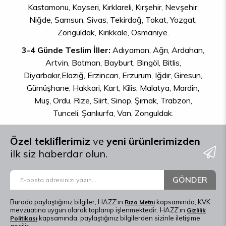
Kastamonu, Kayseri, Kırklareli, Kırşehir, Nevşehir,
Niğde, Samsun, Sivas, Tekirdağ, Tokat, Yozgat,
Zonguldak, Kırıkkale, Osmaniye.
3-4 Günde Teslim İller:
Adıyaman, Ağrı, Ardahan,
Artvin, Batman, Bayburt, Bingöl, Bitlis,
Diyarbakır,Elazığ, Erzincan, Erzurum, Iğdır, Giresun,
Gümüşhane, Hakkari, Kart, Kilis, Malatya, Mardin,
Muş, Ordu, Rize, Siirt, Sinop, Şırnak, Trabzon,
Tunceli, Şanlıurfa, Van, Zonguldak.
Özel tekliﬂerimiz
ve
yeni ürünlerimizden
ilk siz haberdar olun.
GÖNDER
Burada paylaştığınız bilgiler, HAZZ’ın
kapsamında, KVK
Rıza Metni
mevzuatına uygun olarak toplanıp işlenmektedir. HAZZ’ın
Gizlilik
kapsamında, paylaştığınız bilgilerden sizinle iletişime
Politikası