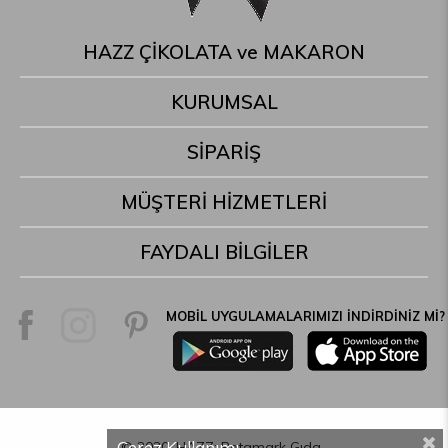
HAZZ ÇİKOLATA ve MAKARON
KURUMSAL
SİPARİŞ
MÜŞTERİ HİZMETLERİ
FAYDALI BİLGİLER
MOBİL UYGULAMALARIMIZI İNDİRDİNİZ Mİ?
Çerez Kullanımı
© 2020, HAZZ; Betamark Gıda