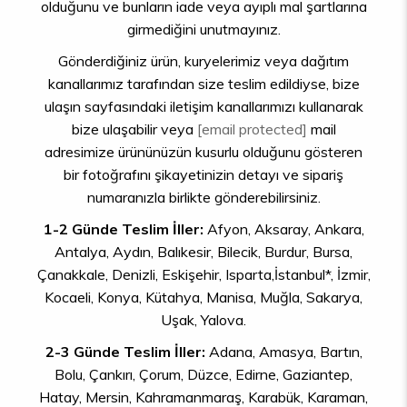
olduğunu ve bunların iade veya ayıplı mal şartlarına
girmediğini unutmayınız.
Gönderdiğiniz ürün, kuryelerimiz veya dağıtım
kanallarımız tarafından size teslim edildiyse, bize
ulaşın sayfasındaki iletişim kanallarımızı kullanarak
bize ulaşabilir veya
[email protected]
mail
adresimize ürününüzün kusurlu olduğunu gösteren
bir fotoğrafını şikayetinizin detayı ve sipariş
numaranızla birlikte gönderebilirsiniz.
1-2 Günde Teslim İller:
Afyon, Aksaray, Ankara,
Antalya, Aydın, Balıkesir, Bilecik, Burdur, Bursa,
Çanakkale, Denizli, Eskişehir, Isparta,İstanbul*, İzmir,
Kocaeli, Konya, Kütahya, Manisa, Muğla, Sakarya,
Uşak, Yalova.
2-3 Günde Teslim İller:
Adana, Amasya, Bartın,
Bolu, Çankırı, Çorum, Düzce, Edirne, Gaziantep,
Hatay, Mersin, Kahramanmaraş, Karabük, Karaman,