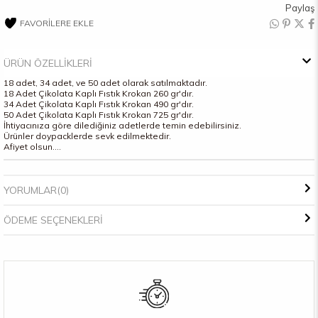
Paylaş
FAVORILERE EKLE
ÜRÜN ÖZELLIKLERI
18 adet, 34 adet, ve 50 adet olarak satılmaktadır.
18 Adet Çikolata Kaplı Fıstık Krokan 260 gr'dır.
34 Adet Çikolata Kaplı Fıstık Krokan 490 gr'dır.
50 Adet Çikolata Kaplı Fıstık Krokan 725 gr'dır.
İhtiyacınıza göre dilediğiniz adetlerde temin edebilirsiniz.
Ürünler doypacklerde sevk edilmektedir.
Afiyet olsun....
YORUMLAR
(0)
ÖDEME SEÇENEKLERI