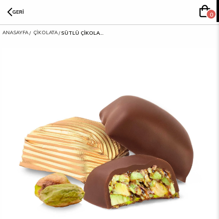
GERİ
0
ANASAYFA
ÇİKOLATA
SÜTLÜ ÇİKOLATA KAPLI FISTIK KROKAN (Altın Sargılı)