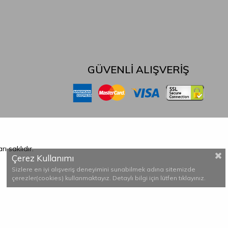
GÜVENLİ ALIŞVERİŞ
arı saklıdır.
Çerez Kullanımı
Sizlere en iyi alışveriş deneyimini sunabilmek adına sitemizde
çerezler(cookies) kullanmaktayız. Detaylı bilgi için lütfen
tıklayınız.