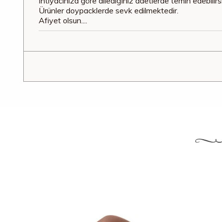
İhtiyacınıza göre dilediğiniz adetlerde temin edebilirsi
Ürünler doypacklerde sevk edilmektedir.
Afiyet olsun....