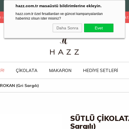
1000 TL ve Üzeri Siparişlerinizde Kargo
hazz.com.tr masaüstü bildirimlerine ekleyin.
ÜCRETSİZ!
hazz.com.tr özel fırsatlardan ve güncel kampanyalardan
rişleriniz Hijyen Kurallarına Uygun Şekilde Paketlenmekt
haberiniz olsun ister misiniz?
Daha Sonra
Evet
R!
ÇİKOLATA
MAKARON
HEDİYE SETLERİ
OKAN (Gri Sargılı)
SÜTLÜ ÇİKOLATA
Sargılı)