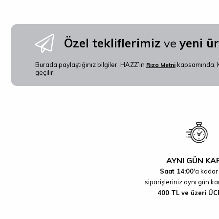
Özel tekliﬂerimiz
ve
yeni ü
Burada paylaştığınız bilgiler, HAZZ’ın
kapsamında, K
Rıza Metni
geçilir.
AYNI GÜN K
Saat 14:00
'a kadar
siparişleriniz aynı gün ka
400 TL ve üzeri ÜC