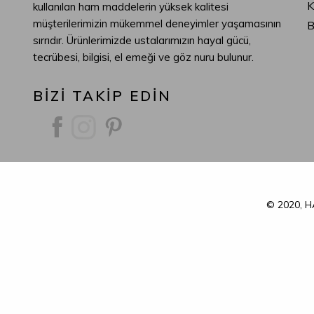
K
kullanılan ham maddelerin yüksek kalitesi
müşterilerimizin mükemmel deneyimler yaşamasının
B
sırrıdır. Ürünlerimizde ustalarımızın hayal gücü,
tecrübesi, bilgisi, el emeği ve göz nuru bulunur.
BİZİ TAKİP EDİN
© 2020, HA