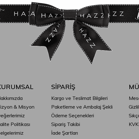
KURUMSAL
SİPARİŞ
MÜ
akkımızda
Kargo ve Teslimat Bilgileri
Mesa
izyon & Misyon
Paketleme ve Ambalaj Şekli
Gizli
eğerlerimiz
Ödeme Seçenekleri
Sıkç
alite Politikası
Sipariş Takibi
KVK
elgelerimiz
İade Şartları