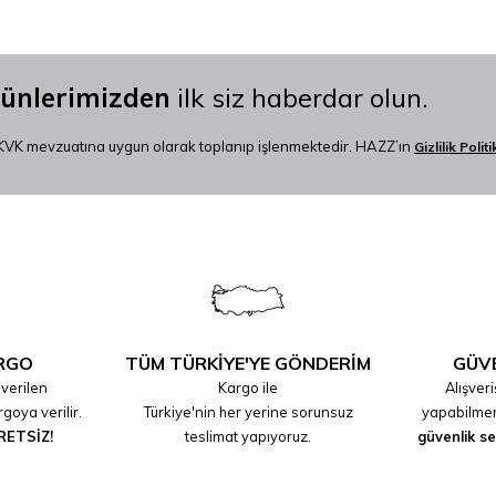
rünlerimizden
ilk siz haberdar olun.
VK mevzuatına uygun olarak toplanıp işlenmektedir. HAZZ’ın
Gizlilik Polit
ARGO
TÜM TÜRKİYE'YE GÖNDERİM
GÜVE
 verilen
Kargo ile
Alışveri
rgoya verilir.
Türkiye'nin her yerine sorunsuz
yapabilmen
RETSİZ!
teslimat yapıyoruz.
güvenlik ser