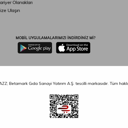
ariyer Olanakları
ize Ulaşın
MOBİL UYGULAMALARIMIZI İNDİRDİNİZ Mİ?
ZZ; Betamark Gıda Sanayi Yatırım A.Ş. tescilli markasıdır. Tüm hakl