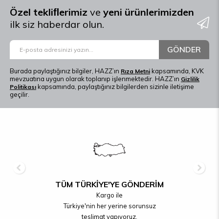
Özel tekliﬂerimiz
ve
yeni ürünlerimizden
ilk siz haberdar olun.
GÖNDER
Burada paylaştığınız bilgiler, HAZZ’ın
kapsamında, KVK
Rıza Metni
mevzuatına uygun olarak toplanıp işlenmektedir. HAZZ’ın
Gizlilik
kapsamında, paylaştığınız bilgilerden sizinle iletişime
Politikası
geçilir.
TÜM TÜRKİYE'YE GÖNDERİM
Kargo ile
Türkiye'nin her yerine sorunsuz
teslimat yapıyoruz.